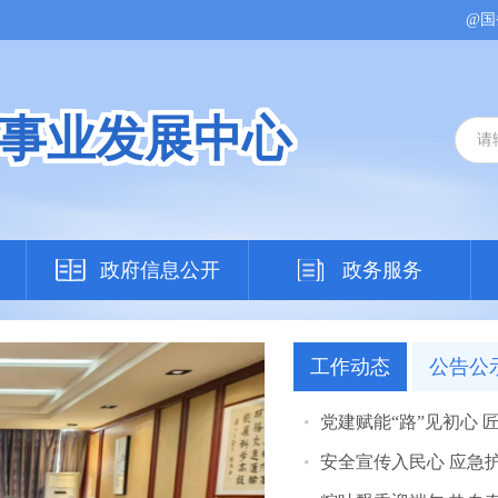
@国
事业发展中心
政府信息公开
政务服务
工作动态
公告公
党建赋能“路”见初心 匠
安全宣传入民心 应急护