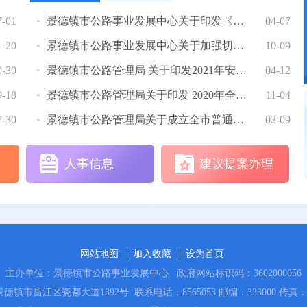
7-01
景德镇市公路事业发展中心关于印发《全市普通国省道安全生产网格化服务管理实...
04-07
1-20
景德镇市公路事业发展中心关于加强切实加强中秋国庆党代会瓷博会期间安全生产...
10-09
0-30
景德镇市公路管理局 关于印发2021年安全生产和应急 管理工作要点的通知
04-12
9-18
景德镇市公路管理局关于印发 2020年全市公路系统“信用交通宣传月” 活动方案...
11-04
7-30
景德镇市公路管理局关于成立全市普通国省干线公路 春运工作领导小组的通知
02-09
人事信息
建议提案办理
网站地图
|
加入收藏
|
设为首页
主办单位：景德镇市公路事业发展中心
政府网站标识码：3602000056
景德镇市昌江区瓷都大道1392号
联系电话：8565053 邮编：333000 传真：8