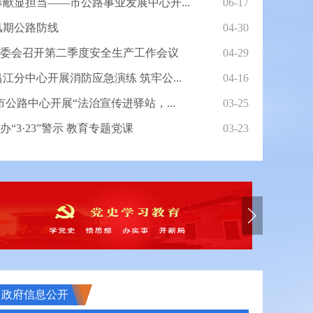
献显担当——市公路事业发展中心开...
06-17
汛期公路防线
04-30
委会召开第二季度安全生产工作会议
04-29
江分中心开展消防应急演练 筑牢公...
04-16
市公路中心开展“法治宣传进驿站，...
03-25
“3·23”警示 教育专题党课
03-23
23”警示 教育专题党课
政府信息公开