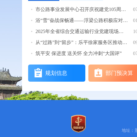
市公路事业发展中心召开庆祝建党105周年 暨“七一”表彰大会
0
浴“雪”奋战保畅通——浮梁公路积极应对低温冰雪天气
0
2025年全省综合交通运输行业党建现场会暨第四届“赣路先锋”“赣运先锋”党建...
1
从“过路”到“留步”：乐平徐家服务区推动公路服务暖心升级
0
筑平安 保进度 送关怀 全力冲刺“大国评”
0
规划信息
部门预决算
地址：