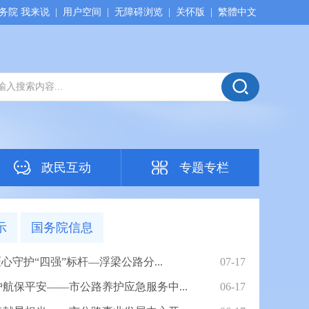
务院 我来说
|
用户空间
|
无障碍浏览
|
关怀版
|
繁體中文
政民互动
专题专栏
示
国务院信息
心守护“四强”标杆—浮梁公路分...
07-17
航保平安——市公路养护应急服务中...
06-17